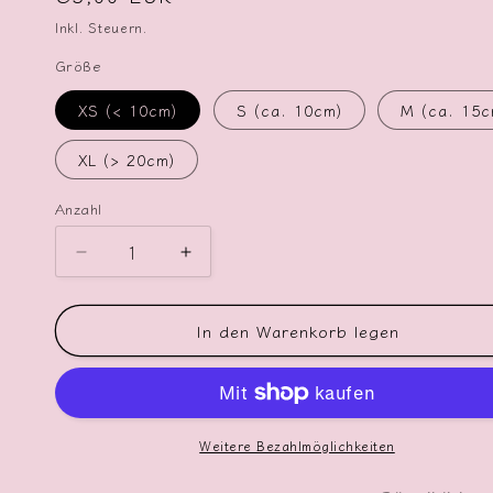
Preis
Inkl. Steuern.
Größe
XS (< 10cm)
S (ca. 10cm)
M (ca. 15c
XL (> 20cm)
Anzahl
Verringere
Erhöhe
die
die
Menge
Menge
In den Warenkorb legen
für
für
Bügelbild
Bügelbild
Dino
Dino
lila
lila
Weitere Bezahlmöglichkeiten