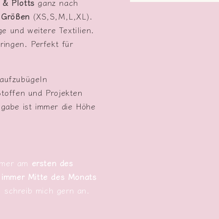
 & Plotts
ganz nach
Medien
1
n
Größen
(XS,S,M,L,XL).
in
Modal
e und weitere Textilien.
öffnen
ringen. Perfekt für
aufzubügeln
Stoffen und Projekten
abe ist immer die Höhe
immer am
ersten des
 immer Mitte des Monats
, schreib mich gern an.