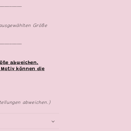
_________
 ausgewählten Größe
_________
röße abweichen.
 Motiv können die
tellungen abweichen.)