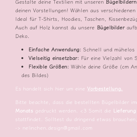
Gestalte deine Textilien mit unseren
Bügelbildern
deinen Vorstellungen! Wählen aus verschiedene
Ideal für T-Shirts, Hoodies, Taschen, Kissenbezüg
Auch auf Holz kannst du unsere
Bügelbilder
aufb
Deko.
Einfache Anwendung:
Schnell und mühelos 
Vielseitig einsetzbar:
Für eine Vielzahl von 
Flexible Größen:
Wähle deine Größe (cm Ang
des Bildes)
Es handelt sich hier um eine
Vorbestellung.
Bitte beachte, dass die bestellten Bügelbilder 
Monats
gedruckt werden. <3 Somit die
Lieferung
stattfindet. Solltest du dringend etwas brauchen
-> nelinchen.design@gmail.com