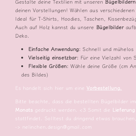
Gestalte deine Textilien mit unseren
Bügelbildern
deinen Vorstellungen! Wählen aus verschiedene
Ideal für T-Shirts, Hoodies, Taschen, Kissenbezüg
Auch auf Holz kannst du unsere
Bügelbilder
aufb
Deko.
Einfache Anwendung:
Schnell und mühelos 
Vielseitig einsetzbar:
Für eine Vielzahl von 
Flexible Größen:
Wähle deine Größe (cm Ang
des Bildes)
Es handelt sich hier um eine
Vorbestellung.
Bitte beachte, dass die bestellten Bügelbilder 
Monats
gedruckt werden. <3 Somit die
Lieferung
stattfindet. Solltest du dringend etwas brauchen
-> nelinchen.design@gmail.com