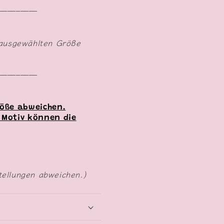
_________
 ausgewählten Größe
_________
röße abweichen.
 Motiv können die
tellungen abweichen.)