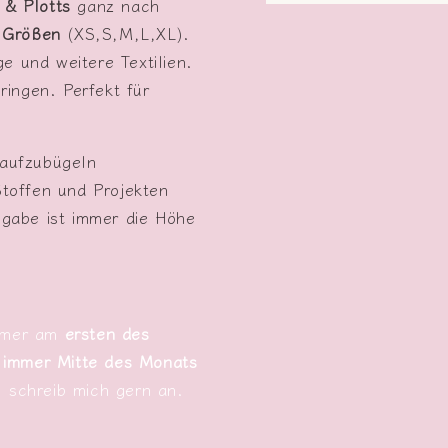
 & Plotts
ganz nach
Medien
1
n
Größen
(XS,S,M,L,XL).
in
Modal
e und weitere Textilien.
öffnen
ringen. Perfekt für
aufzubügeln
Stoffen und Projekten
abe ist immer die Höhe
immer am
ersten des
 immer Mitte des Monats
, schreib mich gern an.