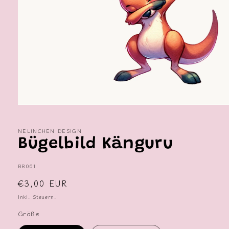
Medien
1
in
NELINCHEN DESIGN
Modal
öffnen
Bügelbild Känguru
SKU:
BB001
Normaler
€3,00 EUR
Preis
Inkl. Steuern.
Größe