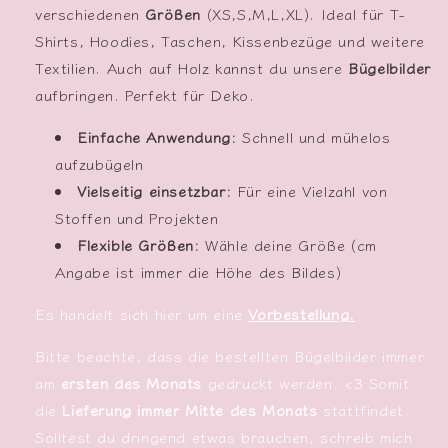
verschiedenen
Größen
(XS,S,M,L,XL). Ideal für T-
Shirts, Hoodies, Taschen, Kissenbezüge und weitere
Textilien. Auch auf Holz kannst du unsere
Bügelbilder
aufbringen. Perfekt für Deko.
Einfache Anwendung:
Schnell und mühelos
aufzubügeln
Vielseitig einsetzbar:
Für eine Vielzahl von
Stoffen und Projekten
Flexible Größen:
Wähle deine Größe (cm
Angabe ist immer die Höhe des Bildes)
Es handelt sich hier um eine
Vorbestellung.
Bitte beachte, dass die bestellten Bügelbilder immer
am
ersten des Monats
gedruckt werden. <3 Somit
die
Lieferung immer Mitte des Monats
stattfindet.
Solltest du dringend etwas brauchen, schreib mich