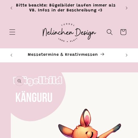
Direkt
Bitte beachte: Bügelbilder laufen immer als
zum
VB. Infos in der Beschreibung <3
Inhalt
Warenkorb
Livestreams & Events
Ti
oduktinformationen
ringen