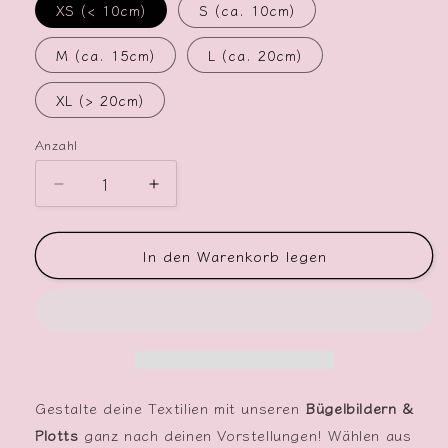
XS (< 10cm)
S (ca. 10cm)
M (ca. 15cm)
L (ca. 20cm)
XL (> 20cm)
Anzahl
Verringere
Erhöhe
die
die
Menge
Menge
In den Warenkorb legen
für
für
Bügelbild
Bügelbild
Känguru
Känguru
Gestalte deine Textilien mit unseren
Bügelbildern &
Plotts
ganz nach deinen Vorstellungen! Wählen aus