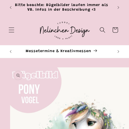
Direkt
Bitte beachte: Bügelbilder laufen immer als
zum
VB. Infos in der Beschreibung <3
Inhalt
Warenkorb
Livestreams & Events
Ti
oduktinformationen
ringen