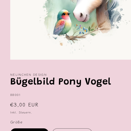
Medien
1
in
NELINCHEN DESIGN
Modal
öffnen
Bügelbild Pony Vogel
SKU:
BB001
Normaler
€3,00 EUR
Preis
Inkl. Steuern.
Größe