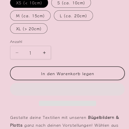
XS (< 10cm)
S (ca. 10cm)
M (ca. 15cm)
L (ca. 20cm)
XL (> 20cm)
Anzahl
Verringere
Erhöhe
die
die
Menge
Menge
In den Warenkorb legen
für
für
Bügelbild
Bügelbild
Pony
Pony
Vogel
Vogel
Gestalte deine Textilien mit unseren
Bügelbildern &
Plotts
ganz nach deinen Vorstellungen! Wählen aus