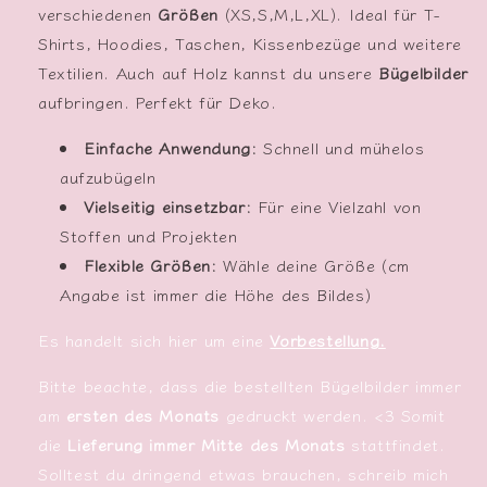
verschiedenen
Größen
(XS,S,M,L,XL). Ideal für T-
Shirts, Hoodies, Taschen, Kissenbezüge und weitere
Textilien. Auch auf Holz kannst du unsere
Bügelbilder
aufbringen. Perfekt für Deko.
Einfache Anwendung:
Schnell und mühelos
aufzubügeln
Vielseitig einsetzbar:
Für eine Vielzahl von
Stoffen und Projekten
Flexible Größen:
Wähle deine Größe (cm
Angabe ist immer die Höhe des Bildes)
Es handelt sich hier um eine
Vorbestellung.
Bitte beachte, dass die bestellten Bügelbilder immer
am
ersten des Monats
gedruckt werden. <3 Somit
die
Lieferung immer Mitte des Monats
stattfindet.
Solltest du dringend etwas brauchen, schreib mich