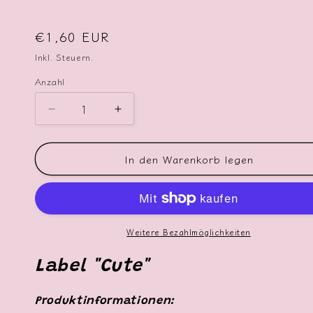
Normaler
€1,60 EUR
Preis
Inkl. Steuern.
Anzahl
Verringere
Erhöhe
die
die
Menge
Menge
In den Warenkorb legen
für
für
Weblabel
Weblabel
&quot;Cute&quot;
&quot;Cute&quot;
(mit
(mit
Iron
Iron
On)
On)
Weitere Bezahlmöglichkeiten
Label "Cute"
Produktinformationen: