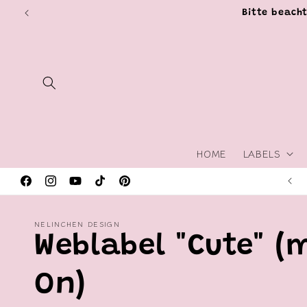
Direkt
zum
Bitte beacht
Inhalt
HOME
LABELS
Messetermine & Kreativmessen
Facebook
Instagram
YouTube
TikTok
Pinterest
NELINCHEN DESIGN
Weblabel "Cute" (m
On)