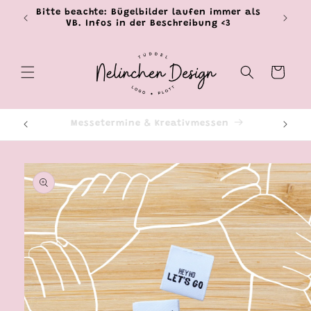
Direkt
Bitte beachte: Bügelbilder laufen immer als
zum
VB. Infos in der Beschreibung <3
Inhalt
Warenkorb
Livestreams & Events
Ti
oduktinformationen
ringen