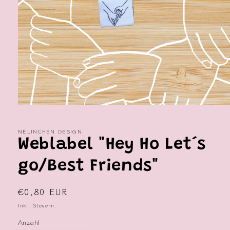
Medien
1
in
NELINCHEN DESIGN
Modal
öffnen
Weblabel "Hey Ho Let´s
go/Best Friends"
SKU:
Normaler
€0,80 EUR
Preis
Inkl. Steuern.
Anzahl