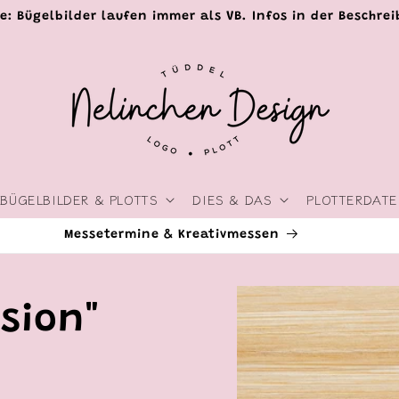
e: Bügelbilder laufen immer als VB. Infos in der Beschre
BÜGELBILDER & PLOTTS
DIES & DAS
PLOTTERDATE
Livestreams & Events
Zu
Produktinformationen
rsion"
springen