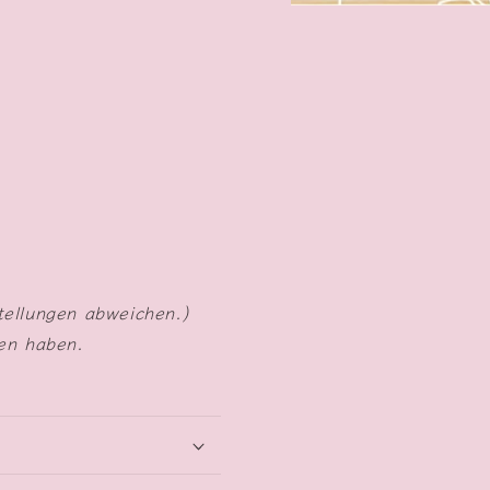
Medien
1
in
Modal
öffnen
tellungen abweichen.)
ten haben.